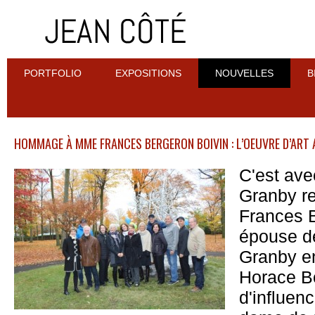
PORTFOLIO
EXPOSITIONS
NOUVELLES
B
HOMMAGE À MME FRANCES BERGERON BOIVIN : L’OEUVRE D’ART 
C'est avec
Granby 
Frances B
épouse de
Granby en
Horace B
d'influen