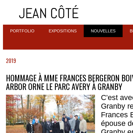
PORTFOLIO
EXPOSITIONS
NOUVELLES
B
2019
HOMMAGE À MME FRANCES BERGERON BOIVI
ARBOR ORNE LE PARC AVERY À GRANBY
C'est avec
Granby 
Frances B
épouse de
Granby en