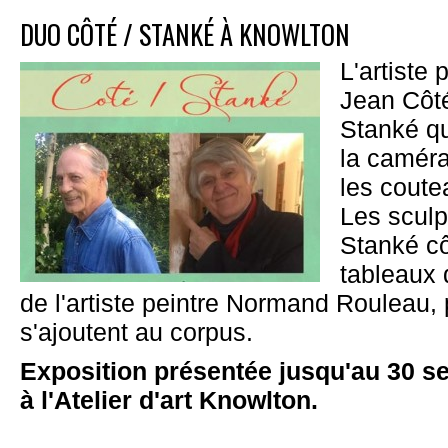
DUO CÔTÉ / STANKÉ À KNOWLTON
L'artiste 
Jean Côté
Stanké qu
la caméra
les coute
Les sculp
Stanké cô
tableaux 
de l'artiste peintre Normand Rouleau, p
s'ajoutent au corpus.
Exposition présentée jusqu'au 30 s
à l'Atelier d'art Knowlton.